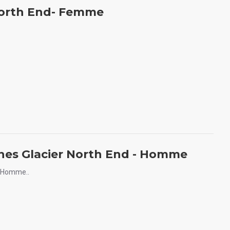
North End- Femme
hes Glacier North End - Homme
- Homme..