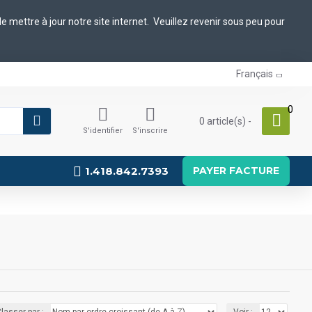
 mettre à jour notre site internet. Veuillez revenir sous peu pour
Français
0
0 article(s) -
S'identifier
S'inscrire
1.418.842.7393
PAYER FACTURE
lasser par :
Voir :