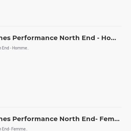
Manteau softshell 3 couches Performance North End - Homme
h End - Homme..
Manteau softshell 3 couches Performance North End- Femme
h End- Femme..