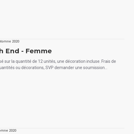
utomne 2020
th End - Femme
ix basé sur la quantité de 12 unités, une décoration incluse. Frais de
quantités ou décorations, SVP demander une soumission...
omne 2020