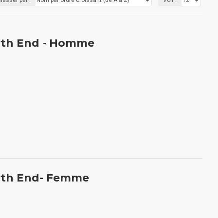
rth End - Homme
rth End- Femme