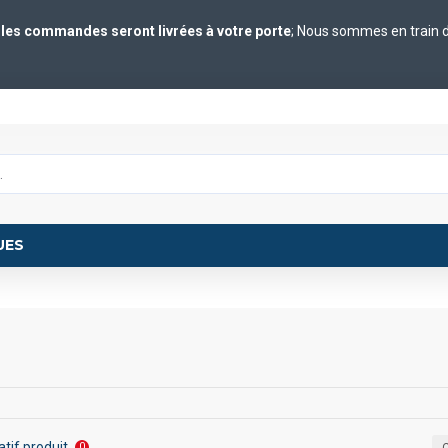
s les commandes seront livrées à votre porte
; Nous sommes en train de
UES
tif produit
0
C