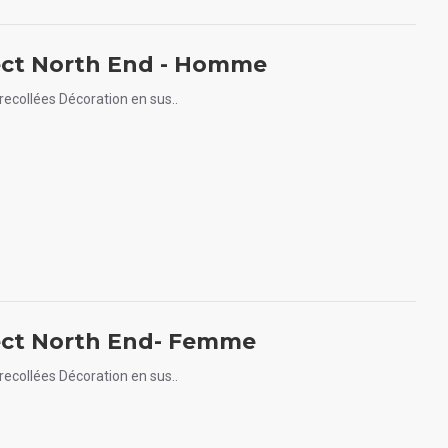
ect North End - Homme
ecollées Décoration en sus..
ect North End- Femme
ecollées Décoration en sus..