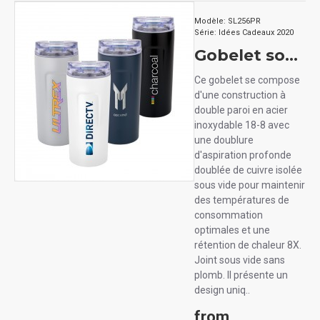
Modèle:
SL256PR
Série:
Idées Cadeaux 2020
Gobelet sous vide Urban Peak STAPLE TRAIL 17 oz
Ce gobelet se compose
d'une construction à
double paroi en acier
inoxydable 18-8 avec
une doublure
d'aspiration profonde
doublée de cuivre isolée
sous vide pour maintenir
des températures de
consommation
optimales et une
rétention de chaleur 8X.
Joint sous vide sans
plomb. Il présente un
design uniq..
from