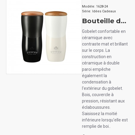
Modèle:
1628-24
Série:
Idées Cadeaux
Bouteille double paroi en céramique avec couvercle en bois 10 oz (300 ml)
Gobelet confortable en
céramique avec
contraste mat et brillant
sur le corps. La
construction en
céramique à double
paroi empêche
également la
condensation à
l'extérieur du gobelet.
Bois, couvercle à
pression, résistant aux
éclaboussures.
Saisissez la moitié
inférieure lorsqu'elle est
remplie de boi..