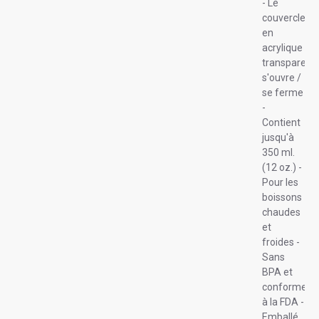
- Le
couvercle
en
acrylique
transparent
s'ouvre /
se ferme
-
Contient
jusqu'à
350 ml.
(12 oz.) -
Pour les
boissons
chaudes
et
froides -
Sans
BPA et
conforme
à la FDA -
Emballé