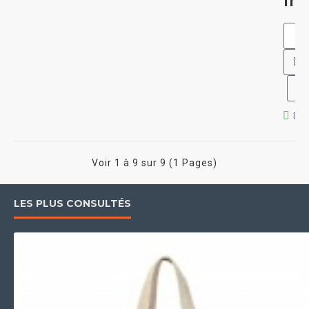
fr
Dem
Voir 1 à 9 sur 9 (1 Pages)
LES PLUS CONSULTÉS