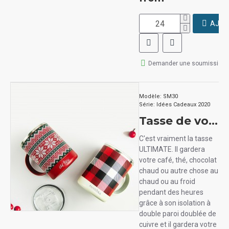
AJOU
Demander une soumission
Modèle:
SM30
Série:
Idées Cadeaux 2020
Tasse de voyage Asobu Ultimate des Fêtes (Céramique à l'intérieur)
C'est vraiment la tasse
ULTIMATE. Il gardera
votre café, thé, chocolat
chaud ou autre chose au
chaud ou au froid
pendant des heures
grâce à son isolation à
double paroi doublée de
cuivre et il gardera votre