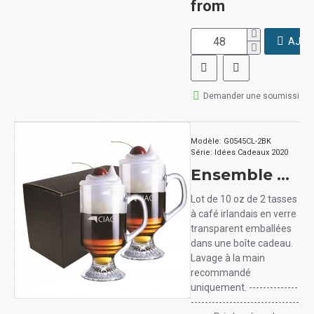
from
AJOU
Demander une soumission
Modèle:
G0545CL-2BK
Série:
Idées Cadeaux 2020
Ensemble de 2 tasses à café irlandais
Lot de 10 oz de 2 tasses
à café irlandais en verre
transparent emballées
dans une boîte cadeau.
Lavage à la main
recommandé
uniquement. --------------
-------------------------------