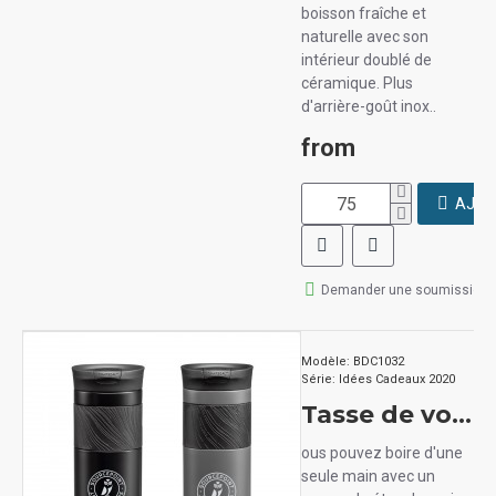
boisson fraîche et
naturelle avec son
intérieur doublé de
céramique. Plus
d'arrière-goût inox..
from
AJOU
Demander une soumission
Modèle:
BDC1032
Série:
Idées Cadeaux 2020
Tasse de voyage Contigo BYRON 2.0 20 oz
ous pouvez boire d'une
seule main avec un