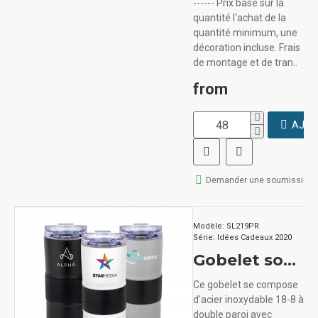
------ Prix basé sur la
quantité l'achat de la
quantité minimum, une
décoration incluse. Frais
de montage et de tran..
from
AJOU
Demander une soumission
Modèle:
SL219PR
Série:
Idées Cadeaux 2020
Gobelet sous vide Urban Peak KIRRA TRAIL 16 oz
Ce gobelet se compose
d'acier inoxydable 18-8 à
double paroi avec