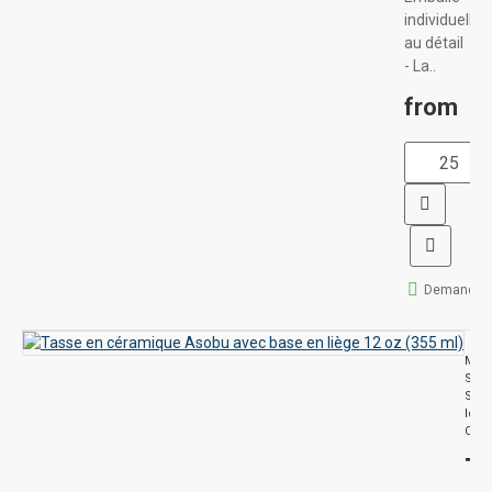
individuelle
au détail
- La..
from
Demander 
Mod
SM5
Séri
Idée
Cad
Tasse en céramique Asobu avec base 